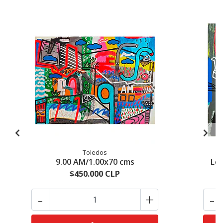
Toledos
9.00 AM/1.00x70 cms
Let
$450.000 CLP
-
+
-