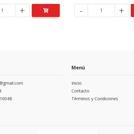
+
-
+
Menú
r@gmail.com
Inicio
8
Contacto
 1004B
Términos y Condiciones