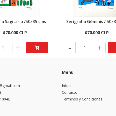
fía Sagitario /50x35 cms
Serigrafía Géminis / 50x
$70.000 CLP
$70.000 CLP
+
-
+
Menú
r@gmail.com
Inicio
8
Contacto
 1004B
Términos y Condiciones