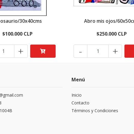
nosaurio/30x40cms
Abro mis ojos/60x50
$100.000 CLP
$250.000 CLP
+
-
+
Menú
r@gmail.com
Inicio
8
Contacto
 1004B
Términos y Condiciones